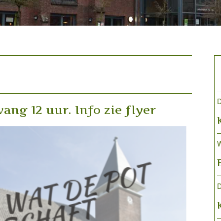
D
ang 12 uur. Info zie flyer
W
D