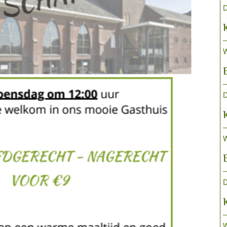
D
W
D
W
D
W