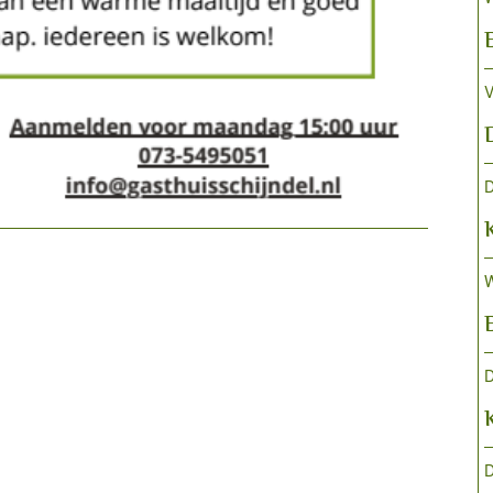
V
D
W
D
D